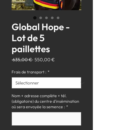
Global Hope -
Lot de 5
paillettes
Prix
Prix
 635,00 € 
550,00 €
original
promotionnel
Frais de transport :
*
Nom + adresse complète + tél.
(obligatoire) du centre d'insémination
où sera envoyée la semence :
*