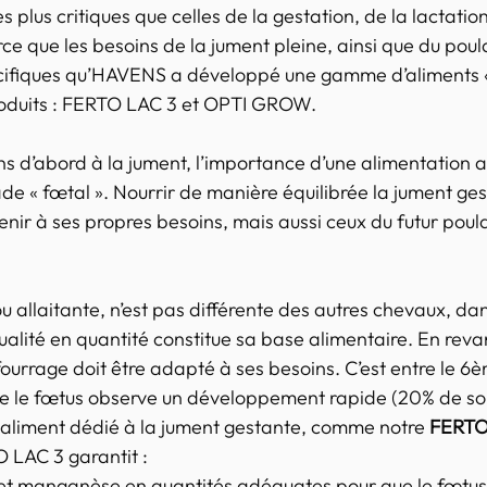
s plus critiques que celles de la gestation, de la lactation
rce que les besoins de la jument pleine, ainsi que du poul
écifiques qu’HAVENS a développé une gamme d’aliments «
oduits : FERTO LAC 3 et OPTI GROW.
ns d’abord à la jument, l’importance d’une alimentation 
e « fœtal ». Nourrir de manière équilibrée la jument ges
ir à ses propres besoins, mais aussi ceux du futur poulai
 allaitante, n’est pas différente des autres chevaux, dan
alité en quantité constitue sa base alimentaire. En revan
urrage doit être adapté à ses besoins. C’est entre le 6è
e le fœtus observe un développement rapide (20% de son
n aliment dédié à la jument gestante, comme notre 
FERTO
O LAC 3 garantit :
c et manganèse en quantités adéquates pour que le fœtus 