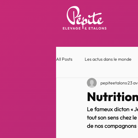
All Posts
Les actus dans le monde
pepiteetalons
23 av
Nutrition
Le fameux dicton « J
tout son sens chez le
de nos compagnons o