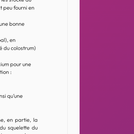
t peu fourni en 
 une bonne 
al), en 
é du colostrum)
cium pour une 
ion : 
si qu’une 
, en partie, la 
du squelette du 