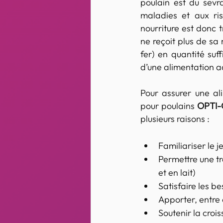
poulain est du sevr
maladies et aux ri
nourriture est donc t
ne reçoit plus de sa 
fer) en quantité suf
d’une alimentation ad
Pour assurer une al
pour poulains 
OPTI
plusieurs raisons :
Familiariser le j
Permettre une tr
et en lait)
Satisfaire les b
Apporter, entre 
Soutenir la cro