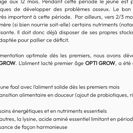
age aux 12 mois. Pendant cette période le jeune est p
sques de développer des problèmes osseux. Le bon é
rès important à cette période.  Par ailleurs, vers 2/3 mois
mère (si bien nourrie soit-elle) certains nutriments (not
fisante. Il doit donc déjà disposer de ses propres stocks
aptée pour pallier ce déficit. 
imentation optimale dès les premiers, nous avons dével
-GROW
. L’aliment lacté premier âge 
OPTI GROW
, a été
eune foal avec l’aliment solide dès les premiers mois
ansition alimentaire en douceur (ajout de probiotiques, r
esoins énergétiques et en nutriments essentiels
autres, la lysine, acide aminé essentiel limitant en pério
issance de façon harmonieuse