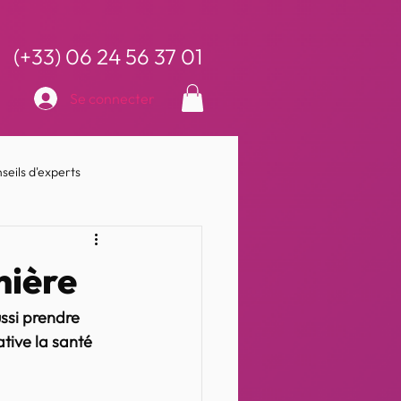
(+33) 06 24 56 37 01
Se connecter
seils d'experts
nière
ssi prendre 
ative la santé 