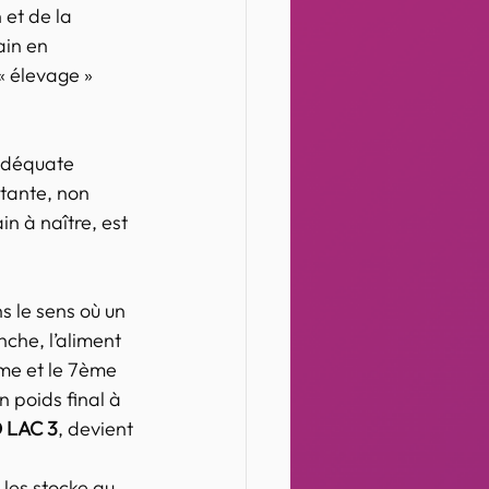
 et de la 
ain en 
 élevage » 
adéquate 
tante, non 
n à naître, est 
s le sens où un 
che, l’aliment 
me et le 7ème 
 poids final à 
 LAC 3
, devient 
les stocke au 