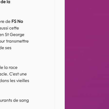
 de la 
ère de 
FS No 
ussi cette 
 en St George 
our transmettre 
de ses 
de la race 
cle. C'est une 
ns les vieilles 
urants de sang 