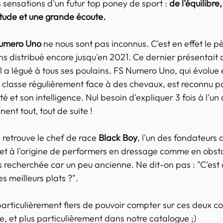
s sensations d'un futur top poney de sport : 
de l'équilibre,
itude et une grande écoute.
umero Uno
 ne nous sont pas inconnus. C'est en effet le p
s distribué encore jusqu'en 2021. Ce dernier présentait a
il a légué à tous ses poulains. FS Numero Uno, qui évolue
e classe régulièrement face à des chevaux, est reconnu p
é et son intelligence. Nul besoin d'expliquer 3 fois à l'un 
ent tout, tout de suite !
 retrouve le chef de race 
Black Boy
, l'un des fondateurs 
et à l'origine de performers en dressage comme en obsta
 recherchée car un peu ancienne. Ne dit-on pas : "C'est da
s meilleurs plats ?".
ticulièrement fiers de pouvoir compter sur ces deux co
, et plus particulièrement dans notre catalogue ;)