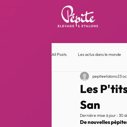
All Posts
Les actus dans le monde
pepiteetalons
23 oc
Les P'ti
San
Dernière mise à jour :
30 d
De nouvelles pépites