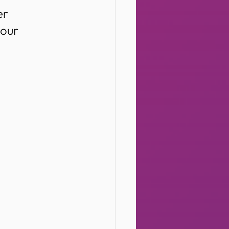
er 
our 