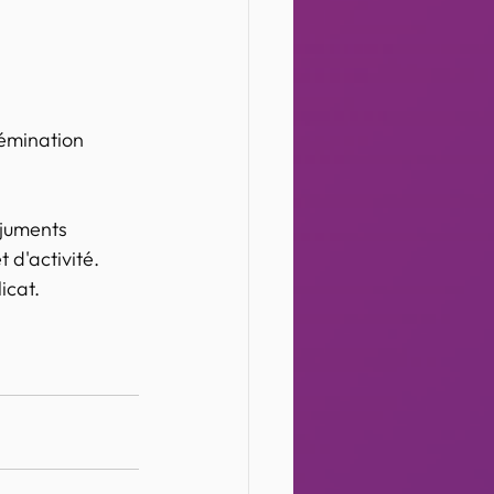
émination 
 juments 
d'activité. 
icat.