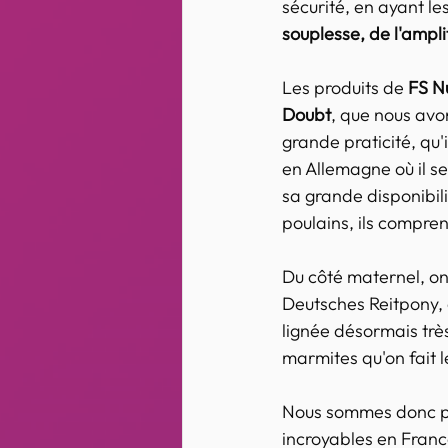
sécurité, en ayant le
souplesse, de l'ampl
Les produits de 
FS N
Doubt
, que nous avon
grande praticité, qu'
en Allemagne où il s
sa grande disponibilit
poulains, ils comprenn
Du côté maternel, on
Deutsches Reitpony, 
lignée désormais très
marmites qu'on fait le
Nous sommes donc par
incroyables en France