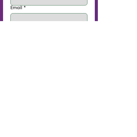
Email
*
Téléphone
Votre message
*
Envoyer
Plusieurs façons de nous contacter :
Via le
formulaire de contact
Par téléphone :