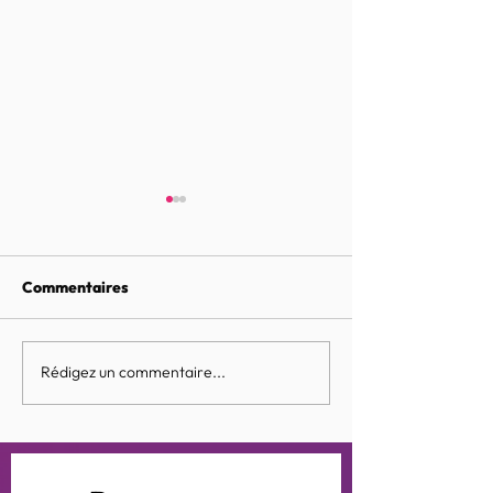
Commentaires
Bundeschampionat 2023
Rédigez un commentaire...
Championnat
d'Allemagne des