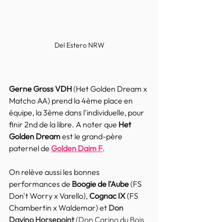
Del Estero NRW
Gerne Gross VDH
 (Het Golden Dream x 
Matcho AA) prend la 4ème place en 
équipe, la 3ème dans l'individuelle, pour 
finir 2nd de la libre. A noter que 
Het 
Golden Dream
 est le grand-père 
paternel de 
Golden Daim F
.
On relève aussi les bonnes 
performances de 
Boogie de l'Aube
 (FS 
Don't Worry x Varello), 
Cognac IX
 (FS 
Chambertin x Waldemar) et 
Don 
Davino Horsepoint
 (Don Carino du Bois 