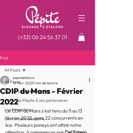
(+33)
06 24 56 37 01
Post
All Posts
pepiteetalons
All Posts
19 févr. 2022
1 min de lecture
CDIP du Mans - Février
Les actus dans le monde
2022
Les actus Pépite & ses partenaires
Les bons plans
Le CDIP du Mans s'est tenu du 11 au 13 
février 2022, avec 22 concurrents en 
Les conseils d'experts
lice. Plusieurs poneys ont attiré notre 
attention, à commencer par 
Del Estero 