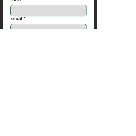
Email
*
Téléphone
Votre message
*
Envoyer
Plusieurs façons de nous contacter :
Via le
formulaire de contact