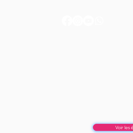
76 520 YMARE
FRANCE
Réservez vo
Osez la différe
Des étalons 
loin des stand
Voir les 