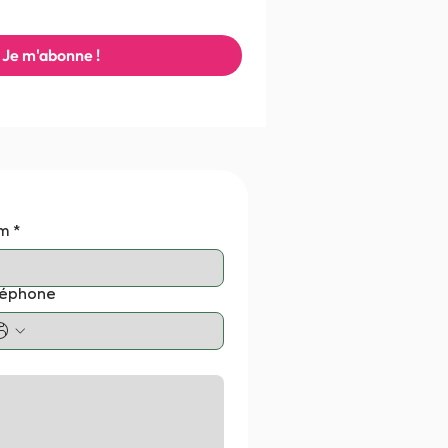
Je m'abonne !
m
*
léphone