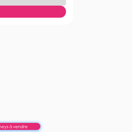
e bon poney
rt accessibles, sans
 la praticité, le bon et le
eau.
oneys à vendre