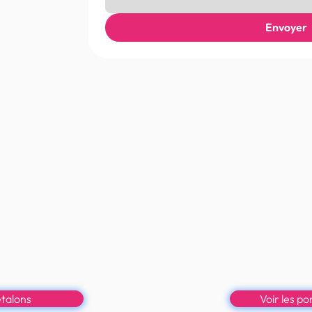
Envoyer
s saillies
Trouvez l
nce raisonnée.
Des poneys de spo
de qualité,
sacrifier l’essentiel :
ards clonés.
b
étalons
Voir les p