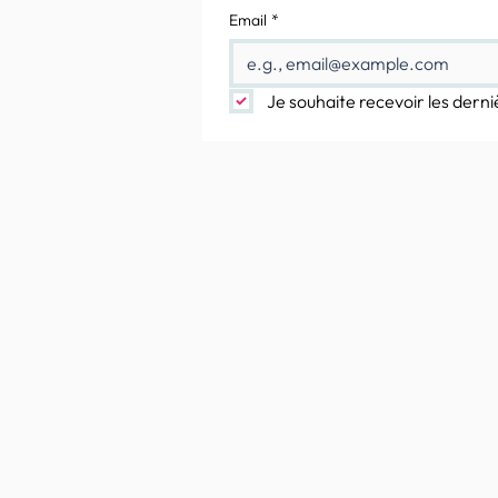
Email
*
Je souhaite recevoir les derni
Plusieurs façons de
contacter :
Via le
formulaire de contact
Par téléphone :
(+33) 06 24 56 37 01
Par courrier postal :
PEPITE ELEVAGE & ETALONS
215, rue du Calvaire