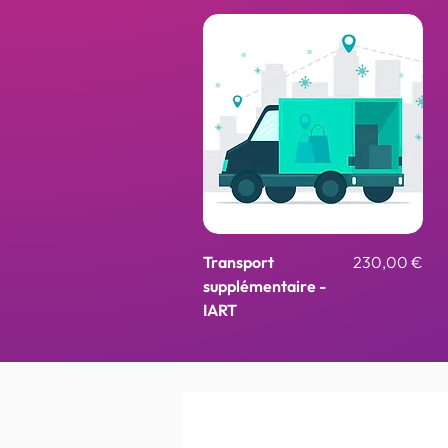
Aperçu rapide
Prix
Transport
230,00 €
supplémentaire -
IART