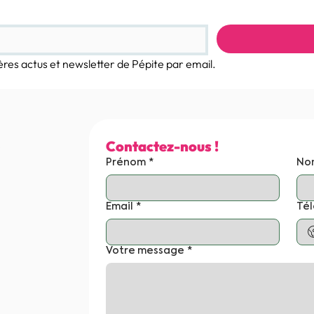
ères actus et newsletter de Pépite par email.
 nous
Contactez-nous !
Prénom
*
No
Email
*
Té
Votre message
*