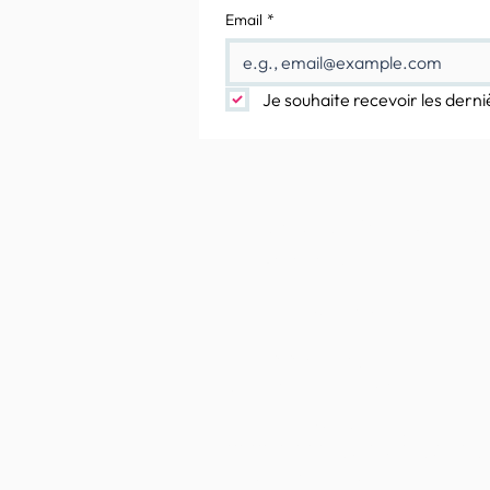
Email
*
Je souhaite recevoir les derni
Plusieurs façons de
contacter :
Via le
formulaire de contact
Par téléphone :
(+33) 06 24 56 37 01
Par courrier postal :
PEPITE ELEVAGE & ETALONS
215, rue du Calvaire