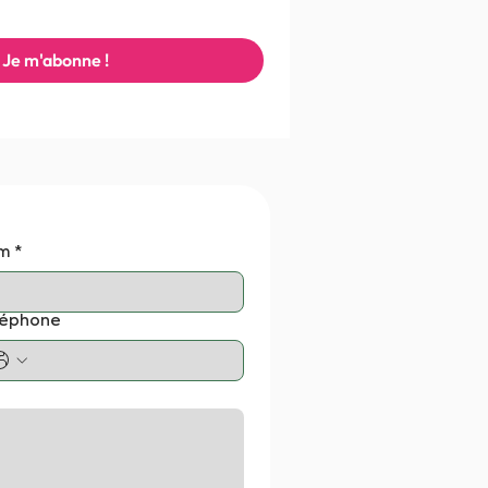
Je m'abonne !
m
*
léphone