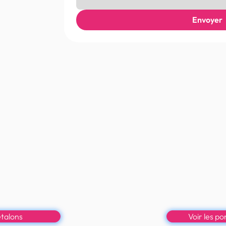
Envoyer
s saillies
Trouvez l
nce raisonnée.
Des poneys de spo
de qualité,
sacrifier l’essentiel :
ards clonés.
b
étalons
Voir les p