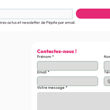
ères actus et newsletter de Pépite par email.
 nous
Contactez-nous !
Prénom
*
No
Email
*
Té
Votre message
*