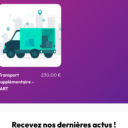
Aperçu rapide
Prix
Transport
230,00 €
supplémentaire -
IART
Recevez nos dernières actus !