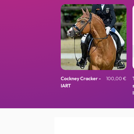
Aperçu rapide
Prix
Cockney Cracker -
100,00 €
IART