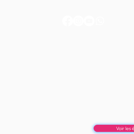
76 520 YMARE
FRANCE
Réservez vo
Osez la différe
Des étalons 
loin des stand
Voir les 