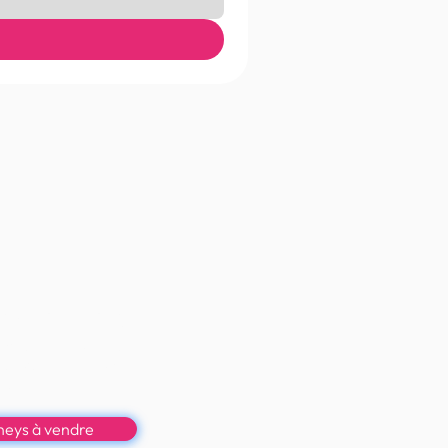
e bon poney
rt accessibles, sans
 la praticité, le bon et le
eau.
oneys à vendre